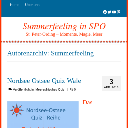
Home
Über uns
Facebook
Twitter
YouTub
Pinter
Summerfeeling in SPO
St. Peter-Ording – Momente. Magie. Meer
Autorenarchiv: Summerfeeling
Nordsee Ostsee Quiz Wale
3
APR. 2016
Veröffentlicht in:
Meeresfrisches Quiz
|
0
Das