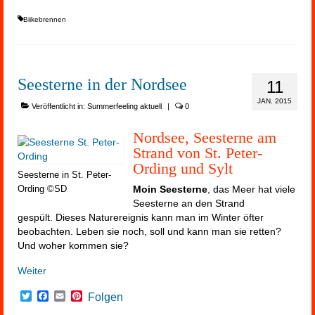
Biikebrennen
Seesterne in der Nordsee
11
JAN. 2015
Veröffentlicht in:
Summerfeeling aktuell
|
0
Nordsee, Seesterne am
Strand von St. Peter-
Ording und Sylt
Seesterne in St. Peter-
Moin Seesterne
, das Meer hat viele
Ording ©SD
Seesterne an den Strand
gespült. Dieses Naturereignis kann man im Winter öfter
beobachten. Leben sie noch, soll und kann man sie retten?
Und woher kommen sie?
Weiter
Twitter
Facebook
Email
Pinterest
Folgen