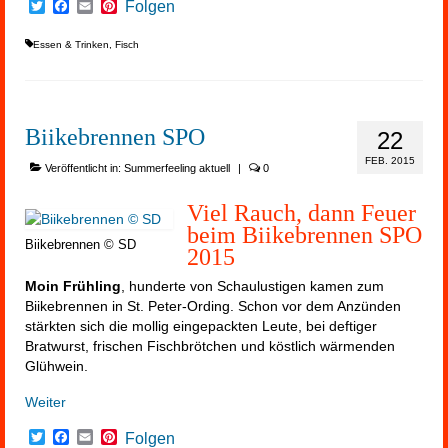
Twitter
Facebook
Email
Pinterest
Folgen
Essen & Trinken
,
Fisch
Biikebrennen SPO
22
FEB. 2015
Veröffentlicht in:
Summerfeeling aktuell
|
0
Viel Rauch, dann Feuer
beim Biikebrennen SPO
Biikebrennen © SD
2015
Moin Frühling
, hunderte von Schaulustigen kamen zum
Biikebrennen in St. Peter-Ording. Schon vor dem Anzünden
stärkten sich die mollig eingepackten Leute, bei deftiger
Bratwurst, frischen Fischbrötchen und köstlich wärmenden
Glühwein.
Weiter
Twitter
Facebook
Email
Pinterest
Folgen