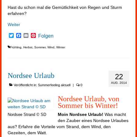
Hast du schon mal die Gemütlichkeit von Regen und Sturm
erfahren?
Weiter
Twitter
Facebook
Email
Pinterest
Folgen
Frühling
,
Herbst
,
Sommer
,
Wind
,
Winter
Nordsee Urlaub
22
AUG. 2014
Veröffentlicht in:
Summerfeeling aktuell
|
0
Nordsee Urlaub, von
Sommer bis Winter!
Moin Nordsee
Urlaub!
Was macht
Nordsee Strand © SD
den Zauber eines Nordsee Urlaubes
aus? Erfahre die Vorteile vom Strand, dem Wind, den
Gezeiten, dem Watt.