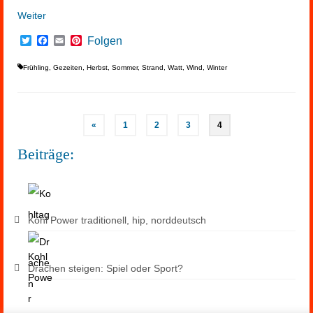
Weiter
Twitter
Facebook
Email
Pinterest
Folgen
Frühling
,
Gezeiten
,
Herbst
,
Sommer
,
Strand
,
Watt
,
Wind
,
Winter
Seitennummerierung
«
1
2
3
4
der
Beiträge
Beiträge:
Kohl Power traditionell, hip, norddeutsch
Drachen steigen: Spiel oder Sport?