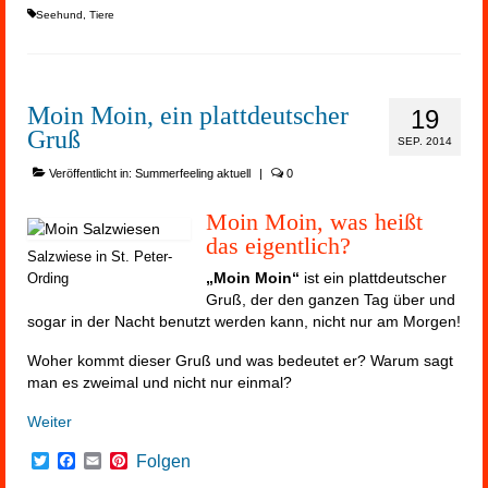
Seehund
,
Tiere
Moin Moin, ein plattdeutscher
19
Gruß
SEP. 2014
Veröffentlicht in:
Summerfeeling aktuell
|
0
Moin Moin, was heißt
das eigentlich?
Salzwiese in St. Peter-
„Moin Moin“
ist ein plattdeutscher
Ording
Gruß, der den ganzen Tag über und
sogar in der Nacht benutzt werden kann, nicht nur am Morgen!
Woher kommt dieser Gruß und was bedeutet er? Warum sagt
man es zweimal und nicht nur einmal?
Weiter
Twitter
Facebook
Email
Pinterest
Folgen