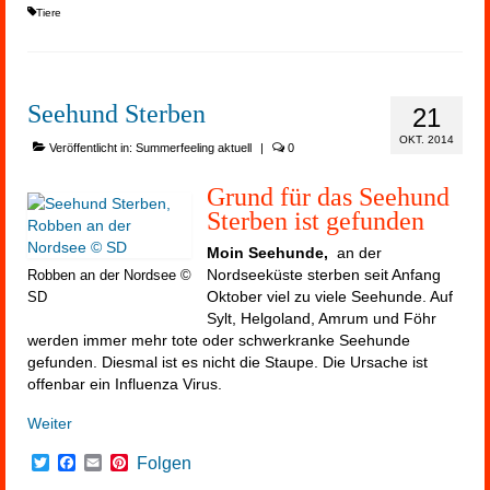
Tiere
Seehund Sterben
21
OKT. 2014
Veröffentlicht in:
Summerfeeling aktuell
|
0
Grund für das Seehund
Sterben ist gefunden
Moin Seehunde,
an der
Nordseeküste sterben seit Anfang
Robben an der Nordsee ©
Oktober viel zu viele Seehunde. Auf
SD
Sylt, Helgoland, Amrum und Föhr
werden immer mehr tote oder schwerkranke Seehunde
gefunden. Diesmal ist es nicht die Staupe. Die Ursache ist
offenbar ein Influenza Virus.
Weiter
Twitter
Facebook
Email
Pinterest
Folgen