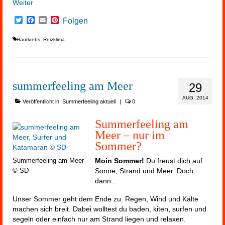
Weiter
Twitter
Facebook
Email
Pinterest
Folgen
Hautkrebs
,
Reizklima
summerfeeling am Meer
29
AUG. 2014
Veröffentlicht in:
Summerfeeling aktuell
|
0
Summerfeeling am
Meer – nur im
Sommer?
Moin Sommer!
Du freust dich auf
Summerfeeling am Meer
Sonne,
Strand
und Meer. Doch
© SD
dann…
Unser Sommer geht dem Ende zu. Regen, Wind und Kälte
machen sich breit. Dabei wolltest du baden, kiten, surfen und
segeln oder einfach nur am Strand liegen und relaxen.