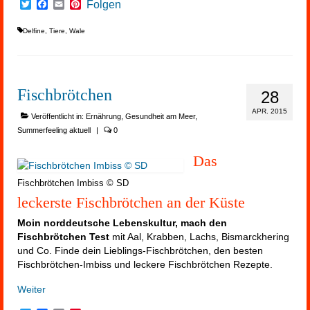
Twitter
Facebook
Email
Pinterest
Folgen
Delfine
,
Tiere
,
Wale
Fischbrötchen
28
APR. 2015
Veröffentlicht in:
Ernährung
,
Gesundheit am Meer
,
Summerfeeling aktuell
|
0
Das
Fischbrötchen Imbiss © SD
leckerste Fischbrötchen an der Küste
Moin norddeutsche Lebenskultur, mach den
Fischbrötchen Test
mit Aal, Krabben, Lachs, Bismarckhering
und Co. Finde dein Lieblings-Fischbrötchen, den besten
Fischbrötchen-Imbiss und leckere Fischbrötchen Rezepte.
Weiter