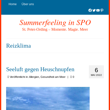
Home
Über uns
Facebook
Twitter
YouTub
Pinter
Summerfeeling in SPO
St. Peter-Ording – Momente. Magie. Meer
Reizklima
Seeluft gegen Heuschnupfen
6
MAI 2022
Veröffentlicht in:
Allergien
,
Gesundheit am Meer
|
0