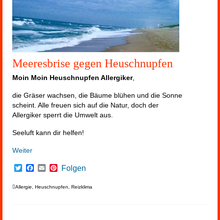
Meeresbrise gegen Heuschnupfen
Moin Moin Heuschnupfen Allergiker
,
die Gräser wachsen, die Bäume blühen und die Sonne
scheint. Alle freuen sich auf die Natur, doch der
Allergiker sperrt die Umwelt aus.
Seeluft kann dir helfen!
Weiter
Twitter
Facebook
Email
Pinterest
Folgen
Allergie
,
Heuschnupfen
,
Reizklima