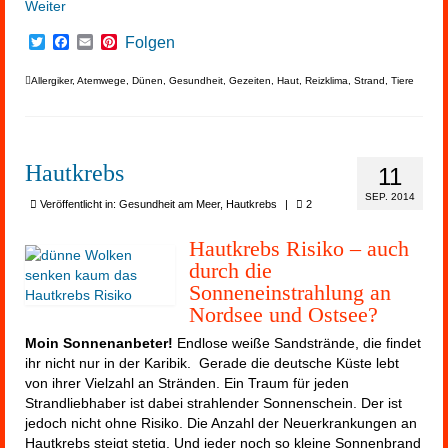
Weiter
Twitter
Facebook
Email
Pinterest
Folgen
Allergiker
,
Atemwege
,
Dünen
,
Gesundheit
,
Gezeiten
,
Haut
,
Reizklima
,
Strand
,
Tiere
Hautkrebs
11
SEP. 2014
Veröffentlicht in:
Gesundheit am Meer
,
Hautkrebs
|
2
Hautkrebs Risiko – auch
durch die
Sonneneinstrahlung an
Nordsee und Ostsee?
Moin Sonnenanbeter!
Endlose weiße Sandstrände, die findet
ihr nicht nur in der Karibik. Gerade die deutsche Küste lebt
von ihrer Vielzahl an Stränden. Ein Traum für jeden
Strandliebhaber ist dabei strahlender Sonnenschein. Der ist
jedoch nicht ohne Risiko. Die Anzahl der Neuerkrankungen an
Hautkrebs steigt stetig. Und jeder noch so kleine Sonnenbrand