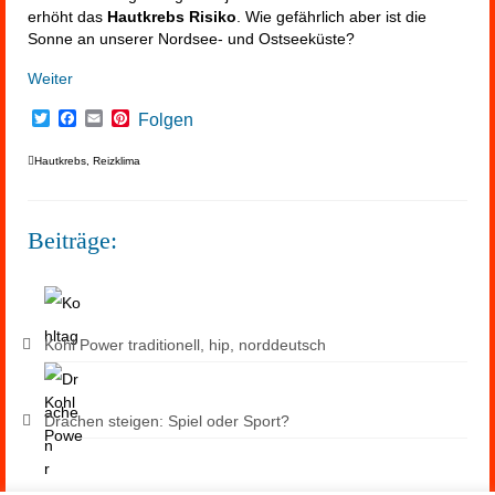
erhöht das
Hautkrebs Risiko
. Wie gefährlich aber ist die
Sonne an unserer Nordsee- und Ostseeküste?
Weiter
Twitter
Facebook
Email
Pinterest
Folgen
Hautkrebs
,
Reizklima
Beiträge:
Kohl Power traditionell, hip, norddeutsch
Drachen steigen: Spiel oder Sport?