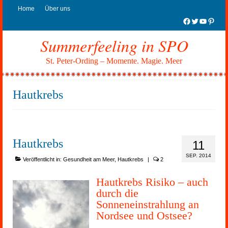
Home
Über uns
Facebook
Twitter
YouTub
Pinter
Summerfeeling in SPO
St. Peter-Ording – Momente. Magie. Meer
Hautkrebs
Hautkrebs
11
SEP. 2014
Veröffentlicht in:
Gesundheit am Meer
,
Hautkrebs
|
2
Hautkrebs Risiko – auch
durch die
Sonneneinstrahlung an
Nordsee und Ostsee?