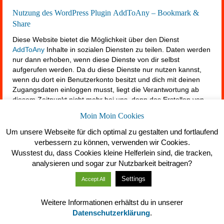
Nutzung des WordPress Plugin AddToAny – Bookmark &
Share
Diese Website bietet die Möglichkeit über den Dienst
AddToAny
Inhalte in sozialen Diensten zu teilen. Daten werden
nur dann erhoben, wenn diese Dienste von dir selbst
aufgerufen werden. Da du diese Dienste nur nutzen kannst,
wenn du dort ein Benutzerkonto besitzt und dich mit deinen
Zugangsdaten einloggen musst, liegt die Verantwortung ab
diesem Zeitpunkt nicht mehr bei uns, denn das Erstellen von
Benutzerkonten, also die Mitgliedschaft sozialer Dienste,
Moin Moin Cookies
erfordert deine Einwilligung der jeweiligen
Datenschutzbestimmungen. Der AddToAny Dienst speichert
Um unsere Webseite für dich optimal zu gestalten und fortlaufend
laut deren
Datenschutzerklärung
keine personenbezogene
verbessern zu können, verwenden wir Cookies.
Daten. Wir erhalten ebenfalls keine Daten von AddToAny oder
Wusstest du, dass Cookies kleine Helferlein sind, die tracken,
Daten, die aus der Nutzung der Share-Buttons entstehen.
analysieren und sogar zur Nutzbarkeit beitragen?
AddToAny stellt eine Möglichkeit zum Opt-Out für eine große
Settings
Zahl von Werbenetzwerken zur Verfügung. Du kannst das Opt-
Accept All
Out direkt
über diesen Link
durchführen.
Weitere Informationen erhältst du in unserer
Datenschutz Erklärung für die Nutzung von Instagram
Datenschutzerklärung
.
Innerhalb unseres Onlineangebotes können Funktionen und