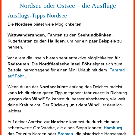
Nordsee oder Ostsee – die Ausflüge
Ausflugs-Tipps Nordsee
Die
Nordsee
bietet viele Möglichkeiten:
Wattwanderungen
, Fahrten zu den
Seehundbänken
,
Kutterfahrten zu den
Halligen
,
um nur ein paar Beispiele zu
nennen.
Vor allem die Inseln bieten sehr attraktive Möglichkeiten für
Radtouren.
Die
Nordfriesische Insel Föhr
eignet sich zum
Beispiel hervorragend für einen Mini Urlaub mit dem
Fahrrad
auf Föhr
.
Wenn du an der
Nordseeküst
e entlang des Deiches radelst,
kann ich dir einen guten Tipp mitgeben: fahr zuerst in Richtung
„
gegen den Wind
!“So kannst du besser abschätzen, wie weit
deine Kraft reicht. Der Rückweg „
mit dem Wind
“ ist deutlich
leichter!
Auf deiner Anreise zur
Nordsee
kommst du durch ein paar
sehenswerte Großstädte, die einen Stopp lohnen:
Hamburg
,
das Tor zum Norden oder
Bremen
, die historische Hansestadt