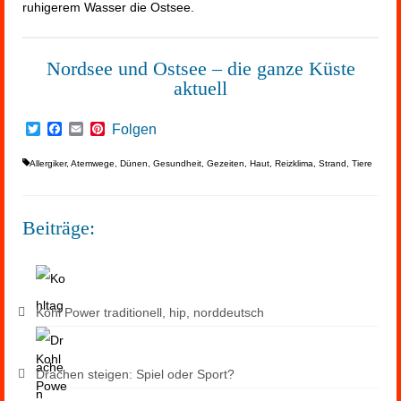
ruhigerem Wasser die Ostsee.
Nordsee und Ostsee – die ganze Küste
aktuell
Twitter
Facebook
Email
Pinterest
Folgen
Allergiker
,
Atemwege
,
Dünen
,
Gesundheit
,
Gezeiten
,
Haut
,
Reizklima
,
Strand
,
Tiere
Beiträge:
Kohl Power traditionell, hip, norddeutsch
Drachen steigen: Spiel oder Sport?