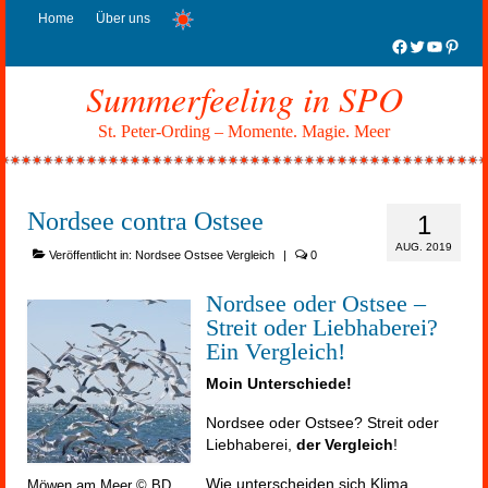
Home
Über uns
Facebook
Twitter
YouTub
Pinter
Summerfeeling in SPO
St. Peter-Ording – Momente. Magie. Meer
Nordsee contra Ostsee
1
AUG. 2019
Veröffentlicht in:
Nordsee Ostsee Vergleich
|
0
Nordsee oder Ostsee –
Streit oder Liebhaberei?
Ein Vergleich!
Moin Unterschiede!
Nordsee oder Ostsee? Streit oder
Liebhaberei,
der Vergleich
!
Wie unterscheiden sich Klima,
Möwen am Meer © BD