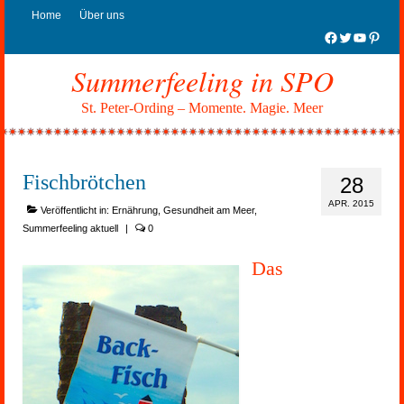
Home
Über uns
Facebook
Twitter
YouTub
Pinter
Summerfeeling in SPO
St. Peter-Ording – Momente. Magie. Meer
Fischbrötchen
28
APR. 2015
Veröffentlicht in:
Ernährung
,
Gesundheit am Meer
,
Summerfeeling aktuell
|
0
Das