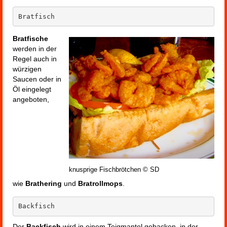
Bratfisch
Bratfische
werden in der
Regel auch in
würzigen
Saucen oder in
Öl eingelegt
angeboten,
knusprige Fischbrötchen © SD
wie
Brathering
und
Bratrollmops
.
Backfisch
Der
Backfisch
wird in einem Teigmantel gebacken, in der