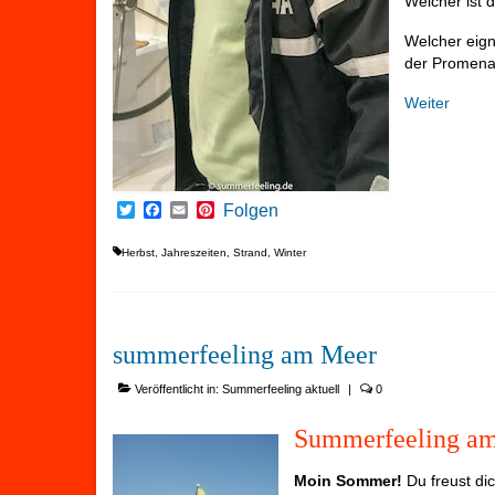
Welcher ist 
Welcher eign
der Promen
Weiter
Twitter
Facebook
Email
Pinterest
Folgen
Herbst
,
Jahreszeiten
,
Strand
,
Winter
summerfeeling am Meer
Veröffentlicht in:
Summerfeeling aktuell
|
0
Summerfeeling am
Moin Sommer!
Du freust di