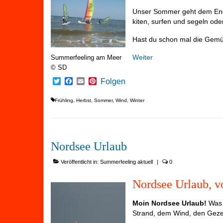
Unser Sommer geht dem Ende
kiten, surfen und segeln ode
Hast du schon mal die Gemü
Weiter
Summerfeeling am Meer
© SD
Twitter
Facebook
Email
Pinterest
Folgen
Frühling
,
Herbst
,
Sommer
,
Wind
,
Winter
Nordsee Urlaub
Veröffentlicht in:
Summerfeeling aktuell
|
0
Nordsee Urlaub, v
Moin Nordsee
Urlaub!
Was 
Strand, dem Wind, den Geze