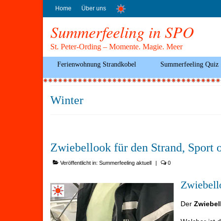
Home
Über uns
Summerfeeling in SPO
St. Peter-Ording – Momente. Magie. Meer
Ferienwohnung Strandkobel
Summerfeeling Quiz
Winter
Zwiebellook für den Strand, Sport 
Veröffentlicht in:
Summerfeeling aktuell
|
0
Zwiebell
Der
Zwiebel