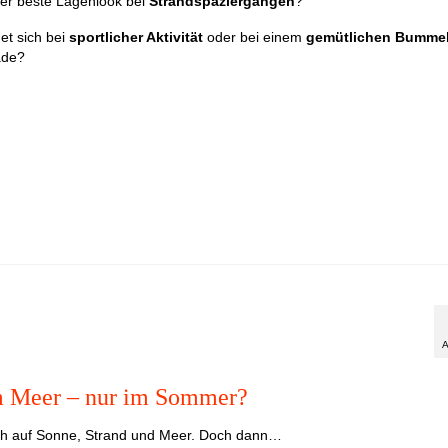
der beste Lagenlook bei
Strandspaziergängen
?
et sich bei
sportlicher Aktivität
oder bei einem
gemütlichen
Bumme
ade?
A
 Meer – nur im Sommer?
ch auf Sonne,
Strand
und Meer. Doch dann…