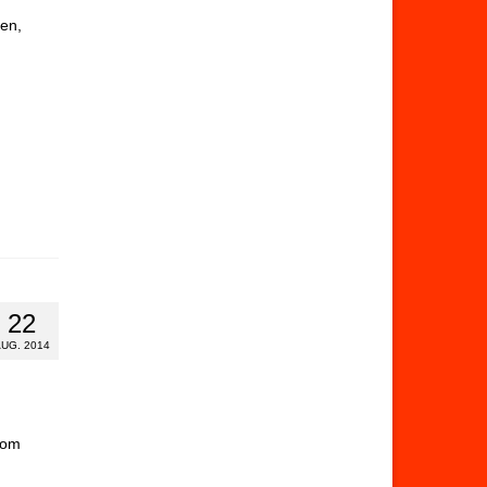
en,
22
UG. 2014
vom