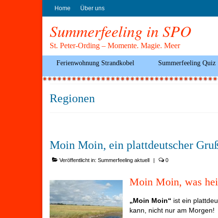
Home
Über uns
Summerfeeling in SPO
St. Peter-Ording – Momente. Magie. Meer
Ferienwohnung Strandkobel
Summerfeeling Quiz
Regionen
Moin Moin, ein plattdeutscher Gru
Veröffentlicht in:
Summerfeeling aktuell
|
0
Moin Moin, was heiß
„Moin Moin“
ist ein plattd
kann, nicht nur am Morgen!