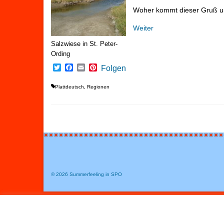
Woher kommt dieser Gruß un
Weiter
Salzwiese in St. Peter-
Ording
Twitter
Facebook
Email
Pinterest
Folgen
Plattdeutsch
,
Regionen
© 2026 Summerfeeling in SPO