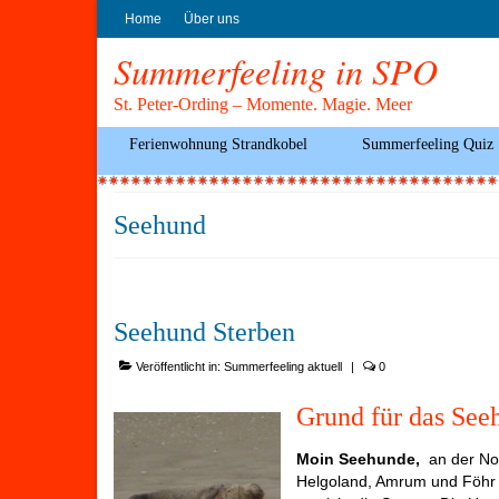
Home
Über uns
Summerfeeling in SPO
St. Peter-Ording – Momente. Magie. Meer
Ferienwohnung Strandkobel
Summerfeeling Quiz
Seehund
Seehund Sterben
Veröffentlicht in:
Summerfeeling aktuell
|
0
Grund für das See
Moin Seehunde,
an der Nor
Helgoland, Amrum und Föhr 