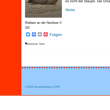
es nicht die Staupe. Die Ursa
Weiter
Robben an der Nordsee ©
SD
Twitter
Facebook
Email
Pinterest
Folgen
Seehund
,
Tiere
© 2026 Summerfeeling in SPO