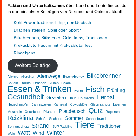
Fakten und Unterhaltsames
über Land und Leute findest du
in den einzelnen Beiträgen von Nordsee und Ostsee aktuell:
Kohl Power traditionell, hip, norddeutsch
Drachen steigen: Spiel oder Sport?
Biikebrennen, Biikefeuer: Orte, Infos, Traditionen
Krokusblüte Husum mit Krokusblütenfest
Ringelgans
Weitere Beiträge
Biikebrennen
Atemwege
Allergie
Allergiker
BeachHockey
Boßeln
Delfine
Drachen
Dünen
Essen
Essen & Trinken
Fisch
Frühling
Event
Gesundheit
Herbst
Gezeiten
Haut
Hautkrebs
Heuschnupfen
Jahreszeiten
Karneval
Krokusblüte
Küstenschutz
Laternen
Quiz
Plattdeutsch
Muscheln
Osterfeuer
Pflanzen
Regionen
Reizklima
Sommer
Schafe
Seehund
Sonnenbrand
Tiere
Strand
Traditionen
Sonnenschutz
SUP Paddling
Watt
Winter
Wind
Wale