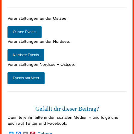
Veranstaltungen an der Ostsee:
Ostsee Events
Veranstaltungen an der Nordsee:
Nordsee Events
Veranstaltungen Nordsee + Ostsee:
Events am Meer
Gefällt dir dieser Beitrag?
Dann teile ihn bitte in den sozialen Medien – und folge uns
auch auf Twitter und Facebook:
Twitter
Facebook
Email
Pinterest