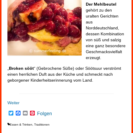
Der Mehlbeutel
gehört zu den
uralten Gerichten
aus
Norddeutschland,
dessen Kombination
von süß und salzig
eine ganz besondere
Geschmacksvielfalt
erzeugt.
„
Broken sööt
“ (Gebrochene Süße) oder Söötsuur verströmt
einen herrlichen Duft aus der Küche und schmeckt nach
geborgener Kinderheitserinnerung vom Land.
Weiter
Twitter
Facebook
Email
Pinterest
Folgen
Essen & Trinken
,
Traditionen