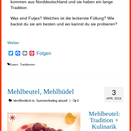
kommen aus Norddeutschland und sie haben ein lange
Tradition.
Was sind Futjes? Welches ist die leckerste Füllung? Wie
backst du sie am besten und wo kannst du sie probieren?
Weiter
Twitter
Facebook
Email
Pinterest
Folgen
Essen
,
Traditionen
Mehlbeutel, Mehlbüdel
3
APR. 2019
Veröffentlicht in:
Summerfeeling aktuell
|
0
Mehlbeutel:
Tradition +
Kulinarik