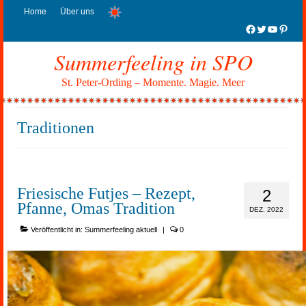
Home
Über uns
Facebook
Twitter
YouTub
Pinter
Summerfeeling in SPO
St. Peter-Ording – Momente. Magie. Meer
Traditionen
Friesische Futjes – Rezept,
2
Pfanne, Omas Tradition
DEZ. 2022
Veröffentlicht in:
Summerfeeling aktuell
|
0