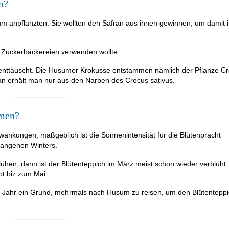
n?
m anpflanzten. Sie wollten den Safran aus ihnen gewinnen, um damit 
re Zuckerbäckereien verwenden wollte.
enttäuscht. Die Husumer Krokusse entstammen nämlich der Pflanze C
ran erhält man nur aus den Narben des Crocus sativus.
umen?
wankungen, maßgeblich ist die Sonnenintensität für die Blütenpracht
gangenen Winters.
hen, dann ist der Blütenteppich im März meist schon wieder verblüht.
bt biz zum Mai.
des Jahr ein Grund, mehrmals nach Husum zu reisen, um den Blütentepp