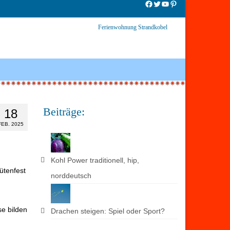
Facebook
Twitter
YouTube
Pinterest
Ferienwohnung Strandkobel
Beiträge:
18
FEB. 2025
Kohl Power traditionell, hip,
ütenfest
norddeutsch
se bilden
Drachen steigen: Spiel oder Sport?