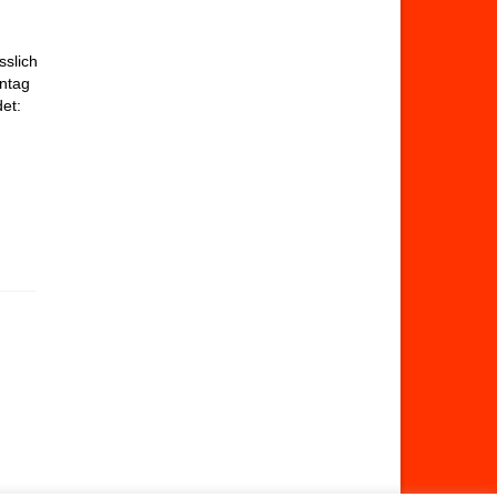
sslich
nntag
et: