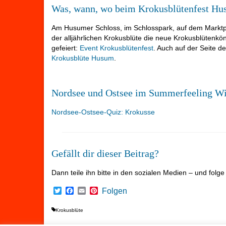
Was, wann, wo beim Krokusblütenfest H
Am Husumer Schloss, im Schlosspark, auf dem Marktpl
der alljährlichen Krokusblüte die neue Krokusblütenk
gefeiert:
Event Krokusblütenfest
. Auch auf der Seite d
Krokusblüte Husum
.
Nordsee und Ostsee im Summerfeeling Wi
Nordsee-Ostsee-Quiz: Krokusse
Gefällt dir dieser Beitrag?
Dann teile ihn bitte in den sozialen Medien – und folg
Twitter
Facebook
Email
Pinterest
Folgen
Krokusblüte