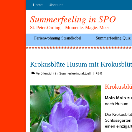
Home
Über uns
Summerfeeling in SPO
St. Peter-Ording – Momente. Magie. Meer
Ferienwohnung Strandkobel
Summerfeeling Quiz
Krokusblüte Husum mit Krokusblüt
Veröffentlicht in:
Summerfeeling aktuell
|
0
Krokusblü
Moin Moin zu
nach Husum.
Die Krokusblü
Schlossgarten 
einen einzigar