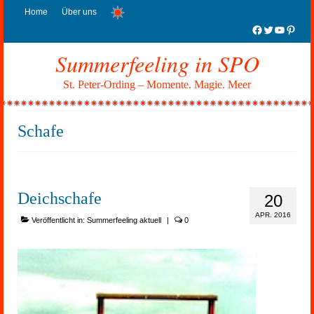
Home
Über uns
Facebook
Twitter
YouTub
Pinter
Summerfeeling in SPO
St. Peter-Ording – Momente. Magie. Meer
Schafe
Deichschafe
20
APR. 2016
Veröffentlicht in:
Summerfeeling aktuell
|
0