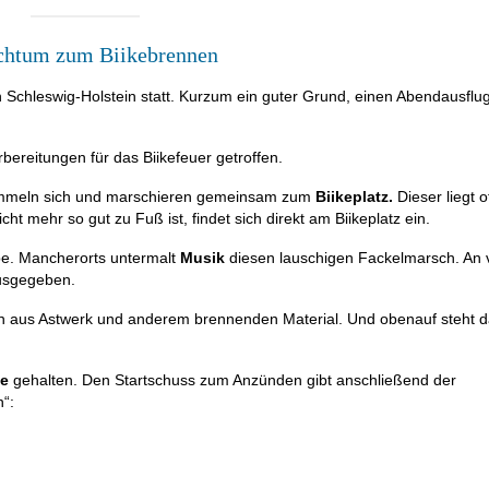
chtum zum Biikebrennen
n Schleswig-Holstein statt. Kurzum ein guter Grund, einen Abendausflug
bereitungen für das Biikefeuer getroffen.
ammeln sich und marschieren gemeinsam zum
Biikeplatz.
Dieser liegt 
ht mehr so gut zu Fuß ist, findet sich direkt am Biikeplatz ein.
pe. Mancherorts untermalt
Musik
diesen lauschigen Fackelmarsch. An 
usgegeben.
en aus Astwerk
und anderem brennenden Material. Und obenauf steht 
de
gehalten. Den Startschuss zum Anzünden gibt anschließend der
n“: