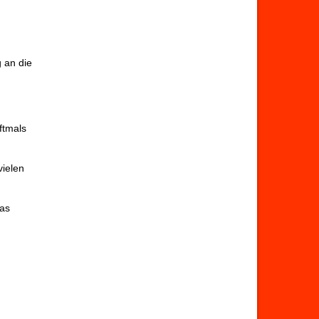
 an die
oftmals
vielen
das