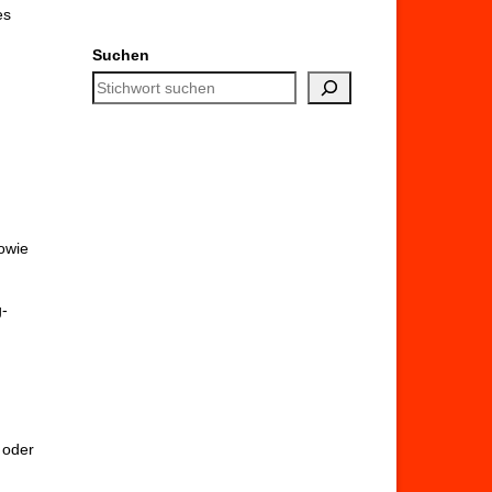
es
Suchen
owie
g-
 oder