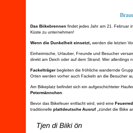
Brau
Das Biikebrennen
findet jedes Jahr am 21. Februar i
Küste zu unternehmen!
Wenn die Dunkelheit einsetzt,
werden die letzten Vor
Einheimische, Urlauber, Freunde und Besucher vers
direkt am Deich oder auf dem Strand. Wer allerdings nic
Fackelträger
begleiten die fröhliche wandernde Grup
Orten werden vorher auch Fackeln an die Besucher a
Am Biikeplatz befindet sich ein aufgeschichteter Hauf
Petermännchen
.
Bevor das Biikefeuer entfacht wird, wird eine
Feuerre
traditionelle
plattdeutsche Ausruf
„zündet die Biike a
Tjen di Biiki ön