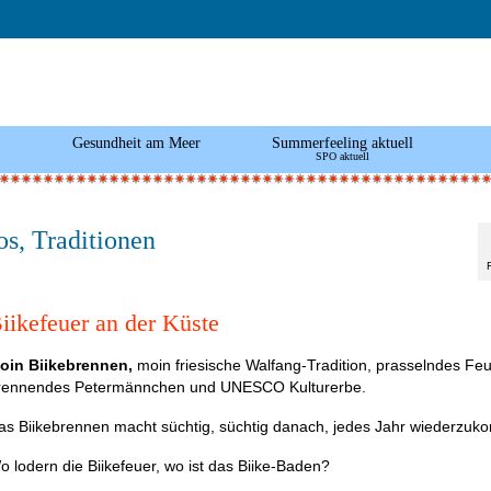
Gesundheit am Meer
Summerfeeling aktuell
SPO aktuell
os, Traditionen
iikefeuer an der Küste
oin Biikebrennen,
moin friesische Walfang-Tradition, prasselndes Feu
rennendes Petermännchen und UNESCO Kulturerbe.
as Biikebrennen macht süchtig, süchtig danach, jedes Jahr wiederzu
o lodern die Biikefeuer, wo ist das Biike-Baden?