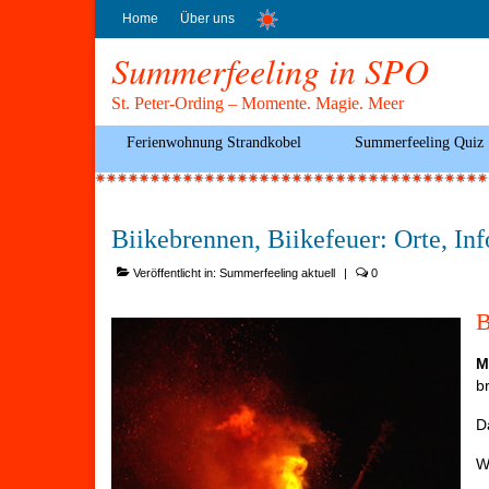
Home
Über uns
Summerfeeling in SPO
St. Peter-Ording – Momente. Magie. Meer
Ferienwohnung Strandkobel
Summerfeeling Quiz
Biikebrennen, Biikefeuer: Orte, Inf
Veröffentlicht in:
Summerfeeling aktuell
|
0
B
M
b
D
W