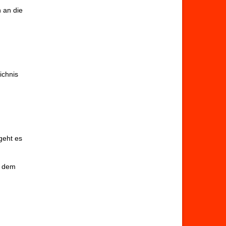
n an die
ichnis
 geht es
ch dem