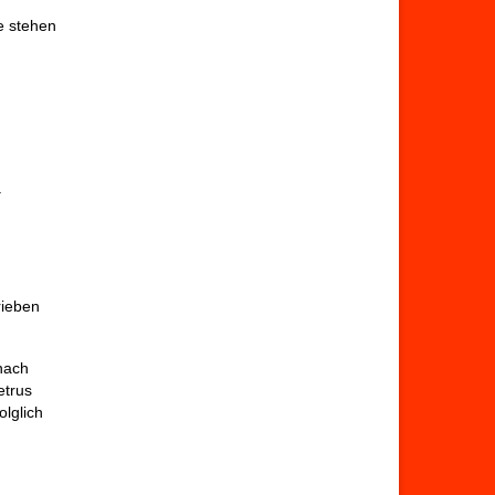
e stehen
.
rieben
nach
etrus
olglich