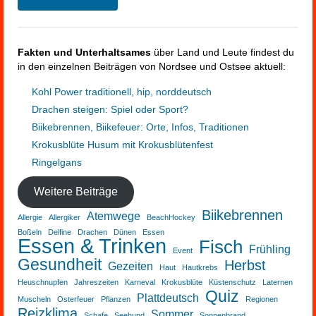
Fakten und Unterhaltsames
über Land und Leute findest du
in den einzelnen Beiträgen von Nordsee und Ostsee aktuell:
Kohl Power traditionell, hip, norddeutsch
Drachen steigen: Spiel oder Sport?
Biikebrennen, Biikefeuer: Orte, Infos, Traditionen
Krokusblüte Husum mit Krokusblütenfest
Ringelgans
Weitere Beiträge
Biikebrennen
Atemwege
Allergie
Allergiker
BeachHockey
Boßeln
Delfine
Drachen
Dünen
Essen
Essen & Trinken
Fisch
Frühling
Event
Gesundheit
Herbst
Gezeiten
Haut
Hautkrebs
Heuschnupfen
Jahreszeiten
Karneval
Krokusblüte
Küstenschutz
Laternen
Quiz
Plattdeutsch
Muscheln
Osterfeuer
Pflanzen
Regionen
Reizklima
Sommer
Schafe
Seehund
Sonnenbrand