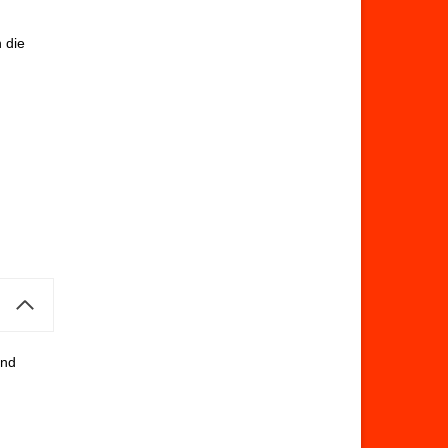
 die
und