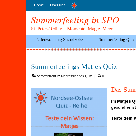
Home
Über uns
Summerfeeling in SPO
St. Peter-Ording – Momente. Magie. Meer
Ferienwohnung Strandkobel
Summerfeeling Quiz
Summerfeelings Matjes Quiz
Veröffentlicht in:
Meeresfrisches Quiz
|
0
Das Summ
Im Matjes Q
gesund er is
Teste dein 