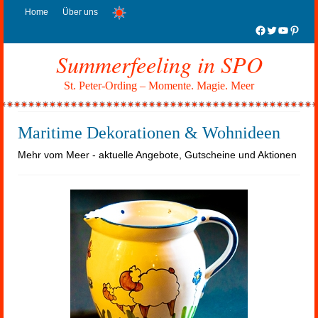
Home
Über uns
Facebook
Twitter
YouTub
Pinter
Summerfeeling in SPO
St. Peter-Ording – Momente. Magie. Meer
Maritime Dekorationen & Wohnideen
Mehr vom Meer - aktuelle Angebote, Gutscheine und Aktionen