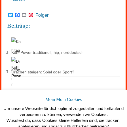
Twitter
Facebook
Email
Pinterest
Folgen
Beiträge:
Kohl Power traditionell, hip, norddeutsch
Drachen steigen: Spiel oder Sport?
Suchen
Moin Moin Cookies
Um unsere Webseite für dich optimal zu gestalten und fortlaufend
verbessern zu können, verwenden wir Cookies.
Wusstest du, dass Cookies kleine Helferlein sind, die tracken,
analysieren und sogar zur Nutzbarkeit beitragen?