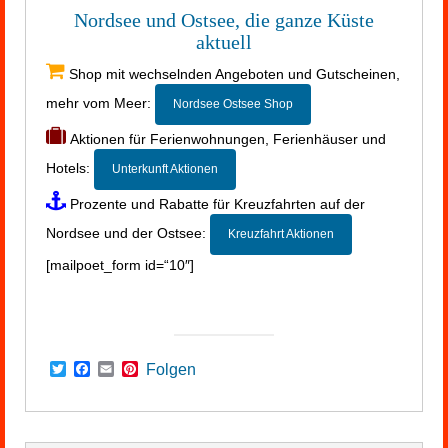
Nordsee und Ostsee, die ganze Küste
aktuell
Shop mit wechselnden Angeboten und Gutscheinen,
mehr vom Meer:
Nordsee Ostsee Shop
Aktionen für Ferienwohnungen, Ferienhäuser und
Hotels:
Unterkunft Aktionen
Prozente und Rabatte für Kreuzfahrten auf der
Nordsee und der Ostsee:
Kreuzfahrt Aktionen
[mailpoet_form id=“10″]
Twitter
Facebook
Email
Pinterest
Folgen