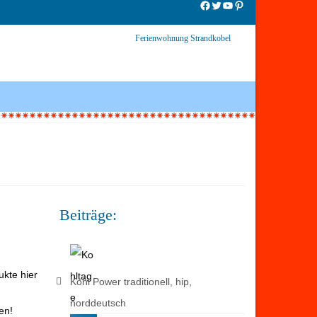
Facebook
Twitter
YouTube
Pinterest
Ferienwohnung Strandkobel
Beiträge:
ukte hier
Kohl Power traditionell, hip,
norddeutsch
en!