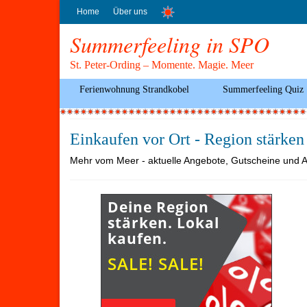
Home
Über uns
Summerfeeling in SPO
St. Peter-Ording – Momente. Magie. Meer
Ferienwohnung Strandkobel
Summerfeeling Quiz
Einkaufen vor Ort - Region stärken
Mehr vom Meer - aktuelle Angebote, Gutscheine und A