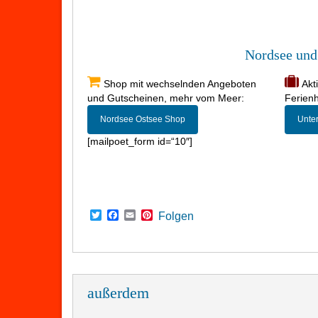
Nordsee und 
Shop mit wechselnden Angeboten
Akt
und Gutscheinen, mehr vom Meer:
Ferien
Nordsee Ostsee Shop
Unter
[mailpoet_form id=“10″]
Twitter
Facebook
Email
Pinterest
Folgen
außerdem