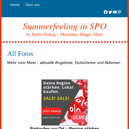
Home
Über uns
Facebook
Twitter
YouTub
Pinter
Summerfeeling in SPO
St. Peter-Ording – Momente. Magie. Meer
All Fotos
Mehr vom Meer - aktuelle Angebote, Gutscheine und Aktionen
Einkaufen vor Ort – Region stärken