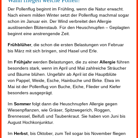
Wann fliegen welche Pollen?
Der Pollenflug beginnt im Frühling, wenn die Natur erwacht.
Nach einem milden Winter setzt der Pollenflug machmal sogar
schon im Januar ein. Der Wind verbreitet den Allergie
auslösenden Blütenstaub. Für den Heuschnupfen – Geplagten
beginnt eine anstrengende Zeit.
Frühblüher
, die schon die ersten Belastungen von Februar
bis März mit sich bringen, sind Hasel und Erle.
Im
Frühjahr
werden Belastungen, die zu einer
Allergie
führen
besonders stark, wenn im April und Ma
i
zahlreiche Sträucher
und Bäume blühen. Ungefähr ab April
ist die Hauptblüte
von Pappel, Weide, Esche, Hainbuche und Birke. Etwa im
Mai ist der Pollenflug von Buche, Eiche, Flieder und Kiefer
besonders ausgeprägt.
Im
Sommer
folgt dann die Heuschnupfen Allergie gegen
Wiesenpflanzen, wie Gräser, Spitzwegerich, Roggen,
Brennessel, Beifuß und Taubenkraut. Sie
haben von Juni bis
August Hochkonjunktur.
Im
Herbst
, bis Oktober, zum Teil sogar bis November fliegen