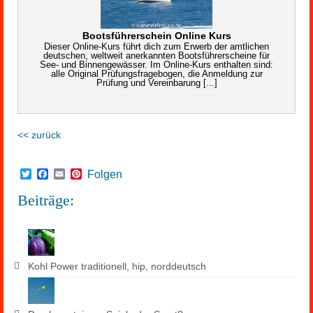
Bootsführerschein Online Kurs
Dieser Online-Kurs führt dich zum Erwerb der amtlichen
deutschen, weltweit anerkannten Bootsführerscheine für
See- und Binnengewässer. Im Online-Kurs enthalten sind:
alle Original Prüfungsfragebogen, die Anmeldung zur
Prüfung und Vereinbarung [...]
<< zurück
Twitter
Facebook
Email
Pinterest
Folgen
Beiträge:
Kohl Power traditionell, hip, norddeutsch