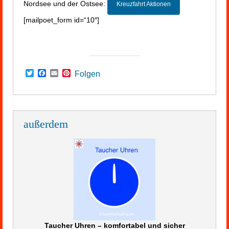
Nordsee und der Ostsee:
Kreuzfahrt Aktionen
[mailpoet_form id=“10″]
Twitter
Facebook
Email
Pinterest
Folgen
außerdem
Taucher Uhren – komfortabel und sicher