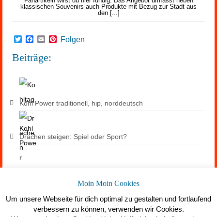
Fanartikeln wirst du hier fündig. Das Angebot umfasst neben
klassischen Souvenirs auch Produkte mit Bezug zur Stadt aus
den [...]
Twitter
Facebook
Email
Pinterest
Folgen
Beiträge:
Kohl Power traditionell, hip, norddeutsch
Drachen steigen: Spiel oder Sport?
Suchen
Moin Moin Cookies
Um unsere Webseite für dich optimal zu gestalten und fortlaufend
verbessern zu können, verwenden wir Cookies.