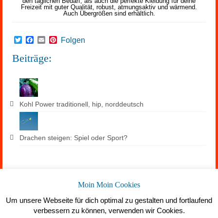
den täglichen Bedarf, als auch die perfekte Kleidung für deine
Freizeit mit guter Qualität, robust, atmungsaktiv und wärmend.
Auch Übergrößen sind erhältlich.
Twitter
Facebook
Email
Pinterest
Folgen
Beiträge:
Kohl Power traditionell, hip, norddeutsch
Drachen steigen: Spiel oder Sport?
Suchen
Moin Moin Cookies
Um unsere Webseite für dich optimal zu gestalten und fortlaufend
verbessern zu können, verwenden wir Cookies.