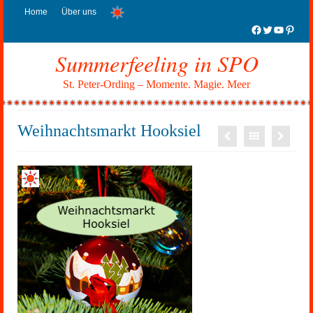
Home
Über uns
Facebook
Twitter
YouTub
Pinter
Summerfeeling in SPO
St. Peter-Ording – Momente. Magie. Meer
Weihnachtsmarkt Hooksiel