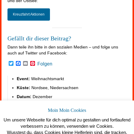
und der Ostsee:
Kreuzfahrt Aktionen
Gefällt dir dieser Beitrag?
Dann teile ihn bitte in den sozialen Medien – und folge uns
auch auf Twitter und Facebook:
Twitter
Facebook
Email
Pinterest
Folgen
Event:
Weihnachtsmarkt
Küste:
Nordsee, Niedersachsen
Datum:
Dezember
Gesundheit am Meer:
Moin Moin Cookies
https://summerfeeling.de/gesundheit-am-meer/
Um unsere Webseite für dich optimal zu gestalten und fortlaufend
verbessern zu können, verwenden wir Cookies.
Wusstest du, dass Cookies kleine Helferlein sind, die tracken,