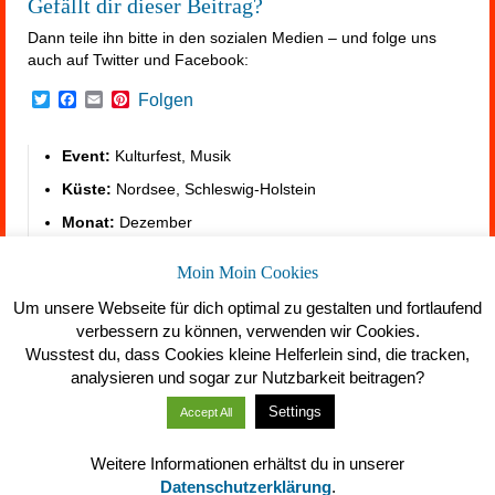
Gefällt dir dieser Beitrag?
Dann teile ihn bitte in den sozialen Medien – und folge uns
auch auf Twitter und Facebook:
Twitter
Facebook
Email
Pinterest
Folgen
Event:
Kulturfest, Musik
Küste:
Nordsee, Schleswig-Holstein
Monat:
Dezember
Online-Shop
https://summerfeeling.de/nordsee-ostsee-
Moin Moin Cookies
shop/
Um unsere Webseite für dich optimal zu gestalten und fortlaufend
verbessern zu können, verwenden wir Cookies.
Wusstest du, dass Cookies kleine Helferlein sind, die tracken,
analysieren und sogar zur Nutzbarkeit beitragen?
Settings
Accept All
Über uns
Datenschutz
Impressum
Weitere Informationen erhältst du in unserer
© 2026 Summerfeeling in SPO
Datenschutzerklärung
.