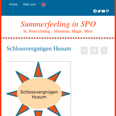
Home
Über uns
Facebook
Twitter
YouTub
Pinter
Summerfeeling in SPO
St. Peter-Ording – Momente. Magie. Meer
Schlossvergnügen Husum