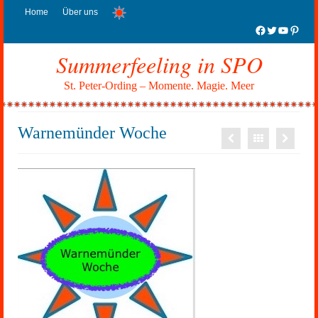
Home
Über uns
Facebook
Twitter
YouTub
Pinter
Summerfeeling in SPO
St. Peter-Ording – Momente. Magie. Meer
Warnemünder Woche