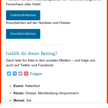
Ferienhaus oder Hotel:
Unterkunft Aktionen
Kreuzfahrten auf der Nordsee und Ostsee:
Kreuzfahrt Aktionen
Gefällt dir dieser Beitrag?
Dann teile ihn bitte in den sozialen Medien – und folge uns
auch auf Twitter und Facebook:
Twitter
Facebook
Email
Pinterest
Folgen
Event:
Hafenfest
Küste:
Ostsee, Mecklenburg-Vorpommern
Monat:
Juli
Unterkunft:
https://summerfeeling.de/unterkunft-am-