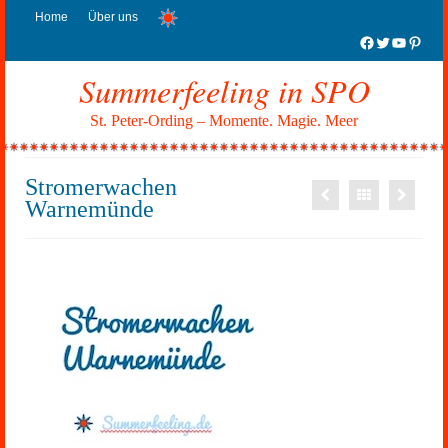
Home
Über uns
Facebook
Twitter
YouTub
Pinter
Summerfeeling in SPO
St. Peter-Ording – Momente. Magie. Meer
Stromerwachen
Warnemünde