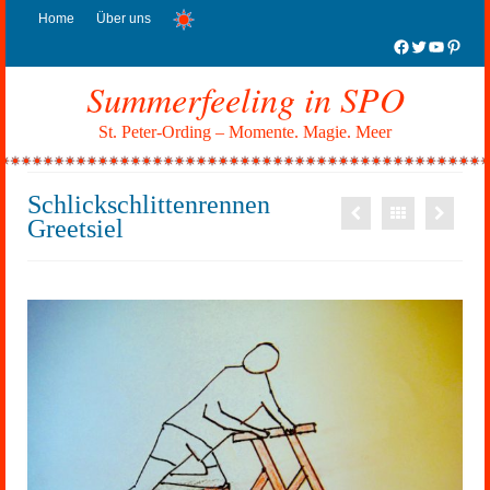
Home
Über uns
Facebook
Twitter
YouTub
Pinter
Summerfeeling in SPO
St. Peter-Ording – Momente. Magie. Meer
Schlickschlittenrennen
Greetsiel