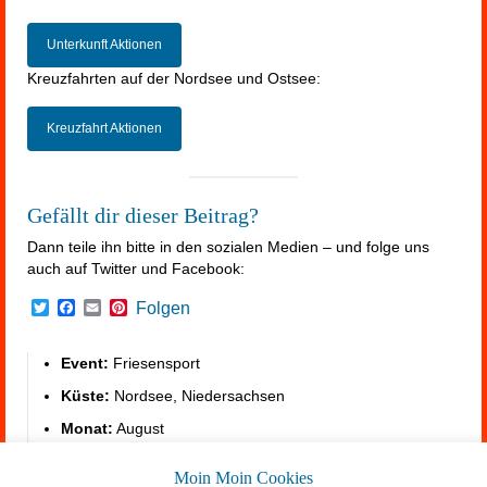
Unterkunft Aktionen
Kreuzfahrten auf der Nordsee und Ostsee:
Kreuzfahrt Aktionen
Gefällt dir dieser Beitrag?
Dann teile ihn bitte in den sozialen Medien – und folge uns
auch auf Twitter und Facebook:
Twitter
Facebook
Email
Pinterest
Folgen
Event:
Friesensport
Küste:
Nordsee, Niedersachsen
Monat:
August
Unterkunft:
https://summerfeeling.de/unterkunft-am-
Moin Moin Cookies
meer/