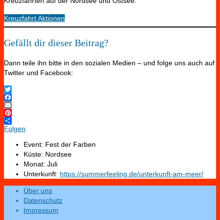
Kreuzfahrten auf der Nordsee und Ostsee:
Kreuzfahrt Aktionen
Gefällt dir dieser Beitrag?
Dann teile ihn bitte in den sozialen Medien – und folge uns auch auf
Twitter und Facebook:
Twitter
Facebook
Email
Pinterest
Folgen
Event:
Fest der Farben
Küste:
Nordsee
Monat:
Juli
Unterkunft:
https://summerfeeling.de/unterkunft-am-meer/
Über uns
Datenschutz
Impressum