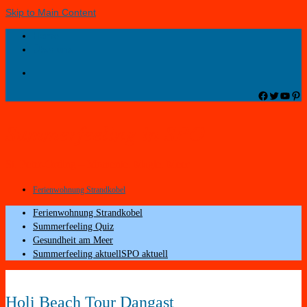
Skip to Main Content
Home
Über uns
Facebook
Twitter
YouT
Pin
Summerfeeling in SPO
St. Peter-Ording – Momente. Magie. Meer
Ferienwohnung Strandkobel
Ferienwohnung Strandkobel
Summerfeeling Quiz
Gesundheit am Meer
Summerfeeling aktuell
SPO aktuell
Holi Beach Tour Dangast