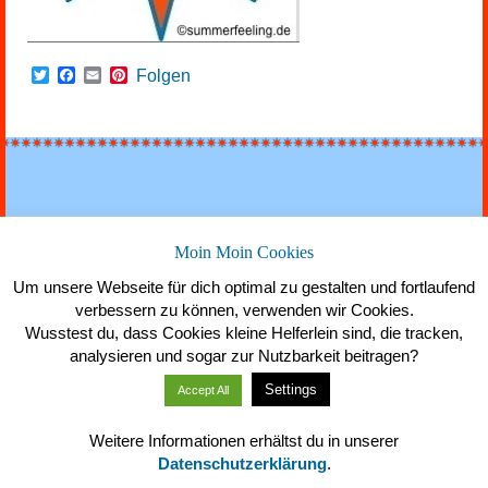
Twitter
Facebook
Email
Pinterest
Folgen
Über uns
Datenschutz
Impressum
Moin Moin Cookies
© 2026 Summerfeeling in SPO
Um unsere Webseite für dich optimal zu gestalten und fortlaufend
verbessern zu können, verwenden wir Cookies.
Wusstest du, dass Cookies kleine Helferlein sind, die tracken,
analysieren und sogar zur Nutzbarkeit beitragen?
Settings
Accept All
Weitere Informationen erhältst du in unserer
Datenschutzerklärung
.