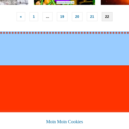
«
1
…
19
20
21
22
Moin Moin Cookies