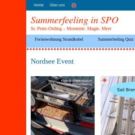
Home
Über uns
Summerfeeling in SPO
St. Peter-Ording – Momente. Magie. Meer
Ferienwohnung Strandkobel
Summerfeeling Quiz
Nordsee Event