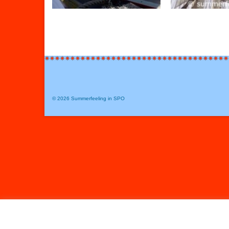
Seitennummerierung
der
Beiträge
© 2026 Summerfeeling in SPO