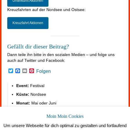
Unterkunft Aktionen
Kreuzfahrten auf der Nordsee und Ostsee:
Kreuzfahrt Aktionen
Gefällt dir dieser Beitrag?
Dann teile ihn bitte in den sozialen Medien – und folge uns
auch auf Twitter und Facebook:
Twitter
Facebook
Email
Pinterest
Folgen
Event:
Festival
Küste:
Nordsee
Monat:
Mai oder Juni
Mehr vom Meer:
https://summerfeeling.de/nordsee-
Moin Moin Cookies
ostsee-shop/
Um unsere Webseite für dich optimal zu gestalten und fortlaufend