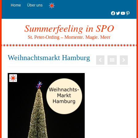
Home
Über uns
Facebook
Twitter
YouTub
Pinter
Summerfeeling in SPO
St. Peter-Ording – Momente. Magie. Meer
Weihnachtsmarkt Hamburg