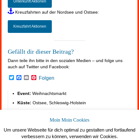
Unterkunft Aktionen
Kreuzfahrten auf der Nordsee und Ostsee:
Kreuzfahrt Aktionen
Gefällt dir dieser Beitrag?
Dann teile ihn bitte in den sozialen Medien – und folge uns
auch auf Twitter und Facebook:
Twitter
Facebook
Email
Pinterest
Folgen
Event:
Weihnachtsmarkt
Küste:
Ostsee, Schleswig-Holstein
Datum:
November / Dezember
Moin Moin Cookies
Kreuzfahrt:
https://summerfeeling.de/kreuzfahrt/
Um unsere Webseite für dich optimal zu gestalten und fortlaufend
verbessern zu können, verwenden wir Cookies.