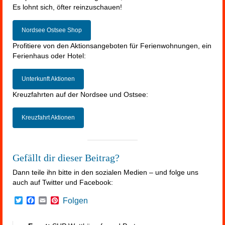
Es lohnt sich, öfter reinzuschauen!
Nordsee Ostsee Shop
Profitiere von den Aktionsangeboten für Ferienwohnungen, ein
Ferienhaus oder Hotel:
Unterkunft Aktionen
Kreuzfahrten auf der Nordsee und Ostsee:
Kreuzfahrt Aktionen
Gefällt dir dieser Beitrag?
Dann teile ihn bitte in den sozialen Medien – und folge uns
auch auf Twitter und Facebook:
Twitter
Facebook
Email
Pinterest
Folgen