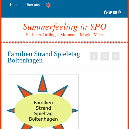
Home
Über uns
Facebook
Twitter
YouTub
Pinter
Summerfeeling in SPO
St. Peter-Ording – Momente. Magie. Meer
Familien Strand Spieletag
Boltenhagen