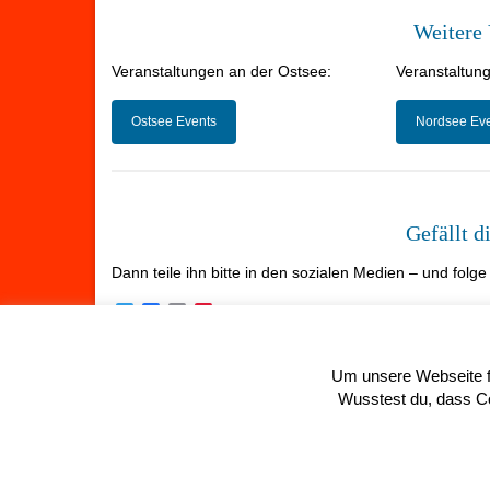
Weitere 
Veranstaltungen an der Ostsee:
Veranstaltun
Ostsee Events
Nordsee Ev
Gefällt d
Dann teile ihn bitte in den sozialen Medien – und folg
Twitter
Facebook
Email
Pinterest
Folgen
Um unsere Webseite fü
Wusstest du, dass Coo
© 2026 Summerfeeling in SPO