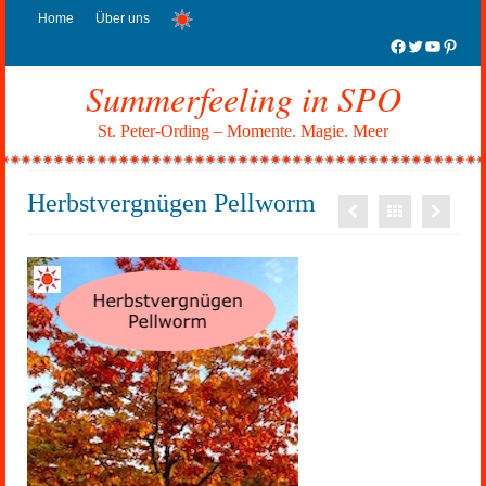
Home
Über uns
Facebook
Twitter
YouTub
Pinter
Summerfeeling in SPO
St. Peter-Ording – Momente. Magie. Meer
Herbstvergnügen Pellworm