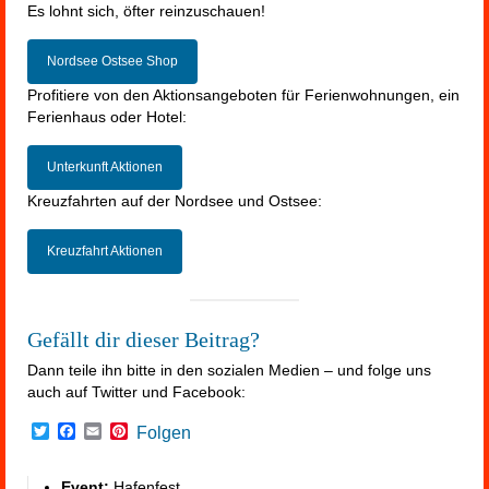
Es lohnt sich, öfter reinzuschauen!
Nordsee Ostsee Shop
Profitiere von den Aktionsangeboten für Ferienwohnungen, ein
Ferienhaus oder Hotel:
Unterkunft Aktionen
Kreuzfahrten auf der Nordsee und Ostsee:
Kreuzfahrt Aktionen
Gefällt dir dieser Beitrag?
Dann teile ihn bitte in den sozialen Medien – und folge uns
auch auf Twitter und Facebook:
Twitter
Facebook
Email
Pinterest
Folgen
Event:
Hafenfest