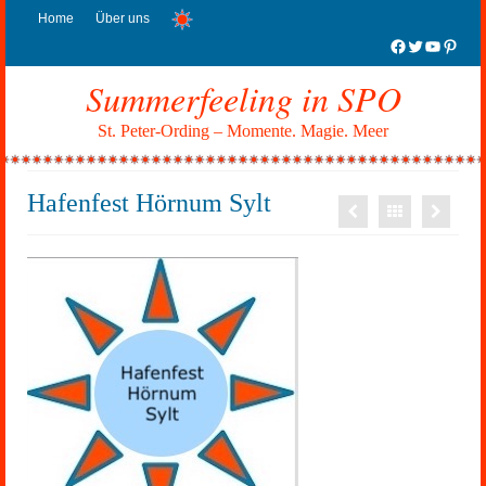
Home
Über uns
Facebook
Twitter
YouTub
Pinter
Summerfeeling in SPO
St. Peter-Ording – Momente. Magie. Meer
Hafenfest Hörnum Sylt