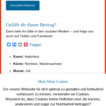
Kreuzfahrt Aktionen
Gefällt dir dieser Beitrag?
Dann teile ihn bitte in den sozialen Medien – und folge uns
auch auf Twitter und Facebook:
Twitter
Facebook
Email
Pinterest
Folgen
Event:
Hafenfest
Küste:
Nordsee, Niedersachsen
Monat:
Juli
Unterkunft:
https://summerfeeling.de/unterkunft-am-
Moin Moin Cookies
meer/
Um unsere Webseite für dich optimal zu gestalten und fortlaufend
verbessern zu können, verwenden wir Cookies.
Wusstest du, dass Cookies kleine Helferlein sind, die tracken,
analysieren und sogar zur Nutzbarkeit beitragen?