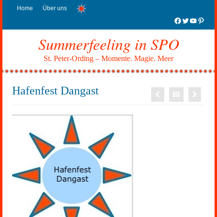
Home
Über uns
Facebook
Twitter
YouTub
Pinter
Summerfeeling in SPO
St. Peter-Ording – Momente. Magie. Meer
Hafenfest Dangast