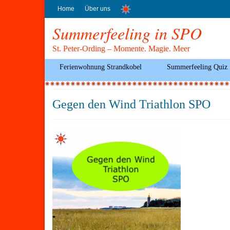
Home
Über uns
Summerfeeling in SPO
St. Peter-Ording – Momente. Magie. Meer
Ferienwohnung Strandkobel
Summerfeeling Quiz
Gegen den Wind Triathlon SPO