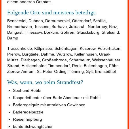
einem anderen Ort statt.
Folgende Orte sind meistens beteiligt:
Bensersiel, Duhnen, Dornumersiel, Otterndorf, Schillig,
Bremerhaven, Tossens, Burhave, Juliusruh, Norderney, Binz,
Dangast, Thiessow, Borkum, Göhren, Glüscksburg, Stralsund,
Damp
Trassenheide, Kölpinsee, Schönhagen, Koserow, Pelzerhaken,
Prerow, Burgtiefe, Dahme, Wutsrow, Kellenhusen, Graal-
Müritz, Dierhagen, Großenbrode, Scharbeutz, Weissenhäuser
Strand, Heiligenhafen Timmendorf, Rerik, Boltenhagen, Föhr,
Zierow, Amrum, St. Peter-Ording, Tönning, Sylt, Brunsbüttel
Was, wann, wo beim Strandfest?
Seehund Robbi
Kasperletheater über Bade Abenteuer mit Robbi
Baderegelquiz mit attraktiven Gewinnen
Baderegelpuzzle
Riesenhüpfburg
bunte Schwungtücher