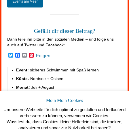
Events am Meer
Gefällt dir dieser Beitrag?
Dann teile ihn bitte in den sozialen Medien – und folge uns
auch auf Twitter und Facebook:
Twitter
Facebook
Email
Pinterest
Folgen
Event:
sicheres Schwimmen mit Spaß lernen
Küste:
Nordsee + Ostsee
Monat:
Juli + August
Unterkunft.
https://summerfeeling.de/unterkunft-am-
Moin Moin Cookies
meer/
Um unsere Webseite für dich optimal zu gestalten und fortlaufend
verbessern zu können, verwenden wir Cookies.
Wusstest du, dass Cookies kleine Helferlein sind, die tracken,
analysieren und sogar zur Nutzbarkeit beitragen?