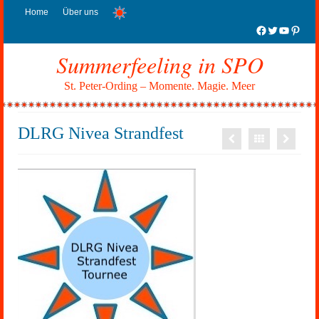
Home
Über uns
Facebook
Twitter
YouTub
Pinter
Summerfeeling in SPO
St. Peter-Ording – Momente. Magie. Meer
DLRG Nivea Strandfest