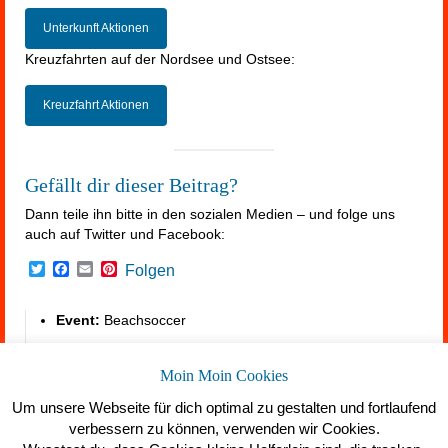
Unterkunft Aktionen
Kreuzfahrten auf der Nordsee und Ostsee:
Kreuzfahrt Aktionen
Gefällt dir dieser Beitrag?
Dann teile ihn bitte in den sozialen Medien – und folge uns
auch auf Twitter und Facebook:
Twitter
Facebook
Email
Pinterest
Folgen
Event:
Beachsoccer
Küste:
Ostsee
Moin Moin Cookies
Monat:
Mai/Juni
Um unsere Webseite für dich optimal zu gestalten und fortlaufend
verbessern zu können, verwenden wir Cookies.