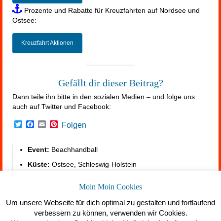
Prozente und Rabatte für Kreuzfahrten auf Nordsee und
Ostsee:
Kreuzfahrt Aktionen
Gefällt dir dieser Beitrag?
Dann teile ihn bitte in den sozialen Medien – und folge uns
auch auf Twitter und Facebook:
Twitter
Facebook
Email
Pinterest
Folgen
Event:
Beachhandball
Küste:
Ostsee, Schleswig-Holstein
Unterkunft:
https://summerfeeling.de/unterkunft-am-
Moin Moin Cookies
meer/
Um unsere Webseite für dich optimal zu gestalten und fortlaufend
verbessern zu können, verwenden wir Cookies.