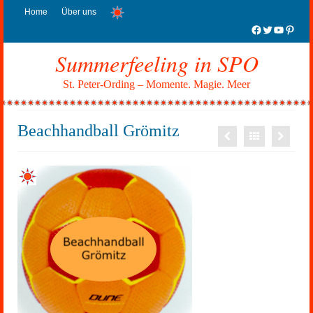
Home
Über uns
Facebook
Twitter
YouTub
Pinter
Summerfeeling in SPO
St. Peter-Ording – Momente. Magie. Meer
Beachhandball Grömitz