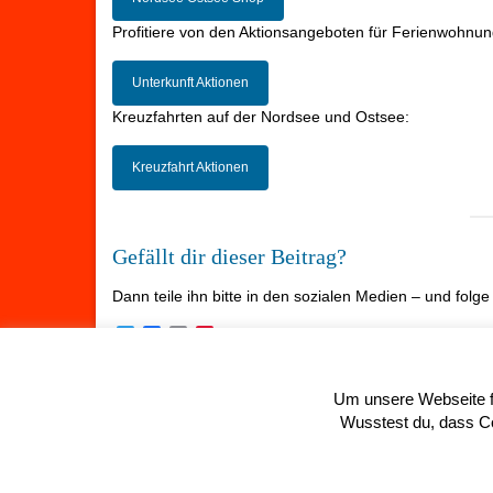
Profitiere von den Aktionsangeboten für Ferienwohnun
Unterkunft Aktionen
Kreuzfahrten auf der Nordsee und Ostsee:
Kreuzfahrt Aktionen
Gefällt dir dieser Beitrag?
Dann teile ihn bitte in den sozialen Medien – und folg
Twitter
Facebook
Email
Pinterest
Folgen
Um unsere Webseite fü
Wusstest du, dass Coo
© 2026 Summerfeeling in SPO