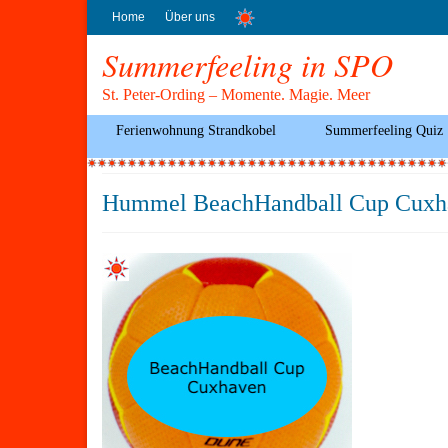
Home
Über uns
Summerfeeling in SPO
St. Peter-Ording – Momente. Magie. Meer
Ferienwohnung Strandkobel
Summerfeeling Quiz
Hummel BeachHandball Cup Cuxh