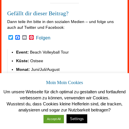
Gefällt dir dieser Beitrag?
Dann teile ihn bitte in den sozialen Medien – und folge uns
auch auf Twitter und Facebook:
Twitter
Facebook
Email
Pinterest
Folgen
Event:
Beach Volleyball Tour
Küste:
Ostsee
Monat:
Juni/Juli/August
Unterkunft:
https://summerfeeling.de/unterkunft-am-
Moin Moin Cookies
meer/
Um unsere Webseite für dich optimal zu gestalten und fortlaufend
verbessern zu können, verwenden wir Cookies.
Wusstest du, dass Cookies kleine Helferlein sind, die tracken,
analysieren und sogar zur Nutzbarkeit beitragen?
Settings
Accept All
Über uns
Datenschutz
Impressum