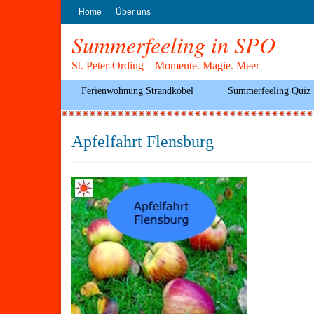
Home
Über uns
Summerfeeling in SPO
St. Peter-Ording – Momente. Magie. Meer
Ferienwohnung Strandkobel
Summerfeeling Quiz
Apfelfahrt Flensburg