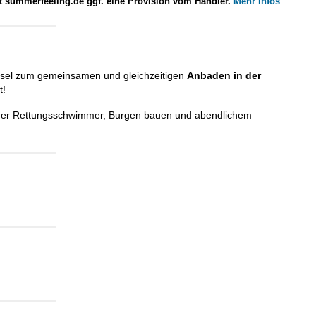
lt summerfeeling.de ggf. eine Provision vom Händler.
Mehr Infos
Insel zum gemeinsamen und gleichzeitigen
Anbaden in der
t!
 der Rettungsschwimmer, Burgen bauen und abendlichem